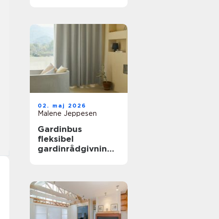
02. maj 2026
Malene Jeppesen
Gardinbus
fleksibel
gardinrådgivning
direkte hjemme i
stuen