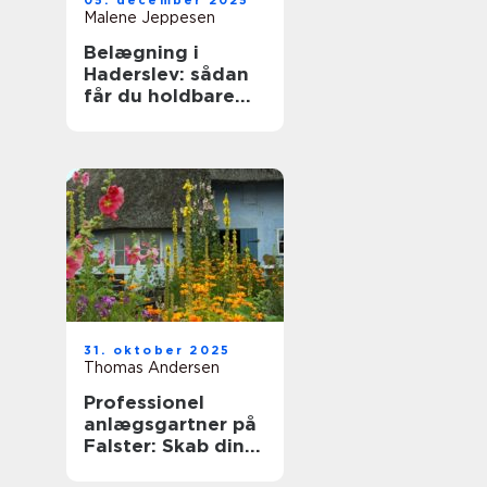
05. december 2025
Malene Jeppesen
Belægning i
Haderslev: sådan
får du holdbare
fliser, indkørsel og
terrasser
31. oktober 2025
Thomas Andersen
Professionel
anlægsgartner på
Falster: Skab din
drømmehave