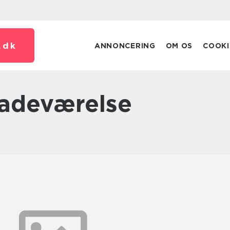
.
dk
ANNONCERING
OM OS
COOKI
 badeværelse