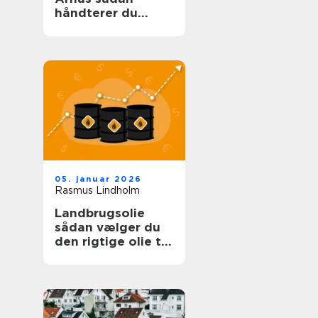
håndterer du
problemet sikkert
og effektivt
05. januar 2026
Rasmus Lindholm
Landbrugsolie
sådan vælger du
den rigtige olie til
dit landbrug