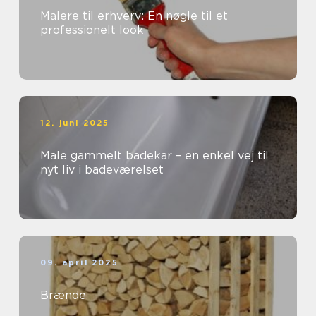
Malere til erhverv: En nøgle til et
professionelt look
12. juni 2025
Male gammelt badekar – en enkel vej til
nyt liv i badeværelset
09. april 2025
Brænde