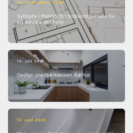
30. september 2025
Syllbyte i Malmö: En nödvändig insats för
att bevara ditt hem
10. juli 2025
Gedign snedkerkøkken Aarhus
12. juni 2025