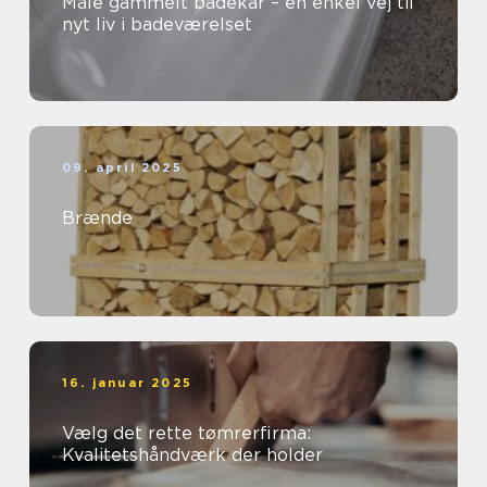
Male gammelt badekar – en enkel vej til
nyt liv i badeværelset
09. april 2025
Brænde
16. januar 2025
Vælg det rette tømrerfirma:
Kvalitetshåndværk der holder