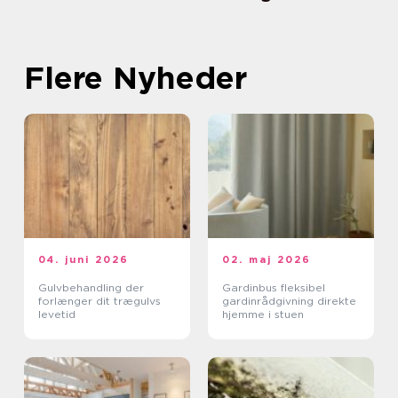
Flere Nyheder
04. juni 2026
02. maj 2026
Gulvbehandling der
Gardinbus fleksibel
forlænger dit trægulvs
gardinrådgivning direkte
levetid
hjemme i stuen