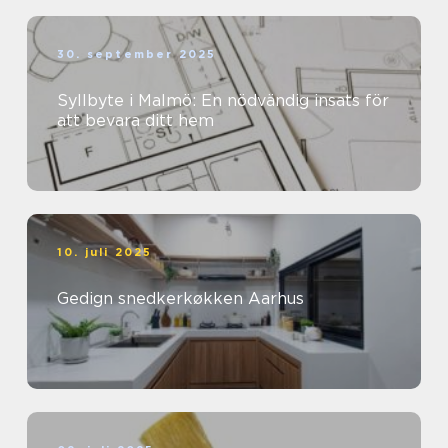
30. september 2025
Syllbyte i Malmö: En nödvändig insats för
att bevara ditt hem
10. juli 2025
Gedign snedkerkøkken Aarhus