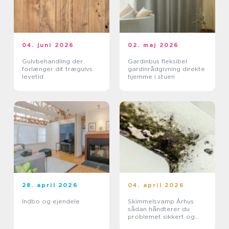
04. juni 2026
02. maj 2026
Gulvbehandling der
Gardinbus fleksibel
forlænger dit trægulvs
gardinrådgivning direkte
levetid
hjemme i stuen
28. april 2026
04. april 2026
Indbo og ejendele
Skimmelsvamp Århus
sådan håndterer du
problemet sikkert og
effektivt