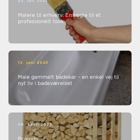
02. juli 2025
Malere til erhverv: En nøgle til et
professionelt look
12. juni 2025
Male gammelt badekar – en enkel vej til
nyt liv i badeværelset
09. april 2025
Brænde