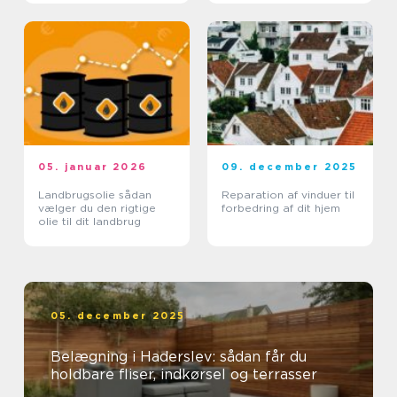
05. januar 2026
09. december 2025
Landbrugsolie sådan
Reparation af vinduer til
vælger du den rigtige
forbedring af dit hjem
olie til dit landbrug
05. december 2025
Belægning i Haderslev: sådan får du
holdbare fliser, indkørsel og terrasser