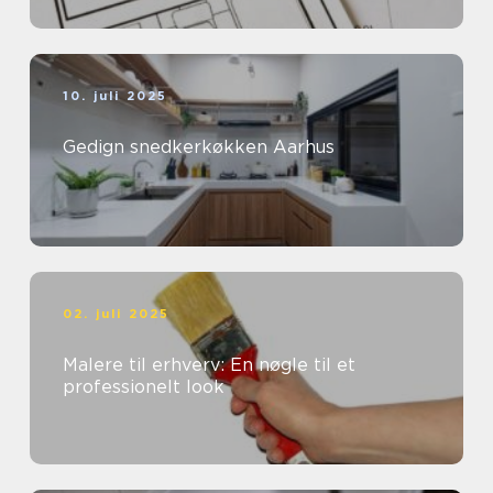
10. juli 2025
Gedign snedkerkøkken Aarhus
02. juli 2025
Malere til erhverv: En nøgle til et
professionelt look