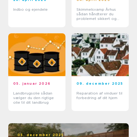
Indbo og ejendele
Skimmelsvamp Århus
sådan håndterer du
problemet sikkert og
effektivt
05. januar 2026
09. december 2025
Landbrugsolie sådan
Reparation af vinduer til
vælger du den rigtige
forbedring af dit hjem
olie til dit landbrug
05. december 2025