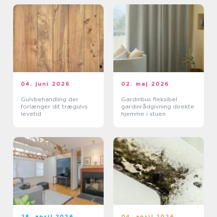
04. juni 2026
02. maj 2026
Gulvbehandling der
Gardinbus fleksibel
forlænger dit trægulvs
gardinrådgivning direkte
levetid
hjemme i stuen
28. april 2026
04. april 2026