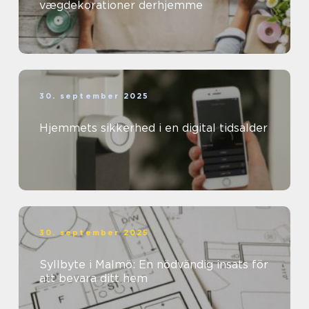
vægdekorationer derhjemme
30. september 2025
Hjemmets sikkerhed i en digital tidsalder
30. september 2025
Syllbyte i Malmö: En nödvändig insats för
att bevara ditt hem