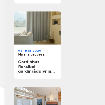
02. maj 2026
Malene Jeppesen
Gardinbus
fleksibel
gardinrådgivning
direkte hjemme i
stuen