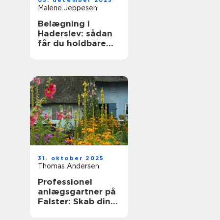
05. december 2025
Malene Jeppesen
Belægning i
Haderslev: sådan
får du holdbare
fliser, indkørsel og
terrasser
31. oktober 2025
Thomas Andersen
Professionel
anlægsgartner på
Falster: Skab din
drømmehave