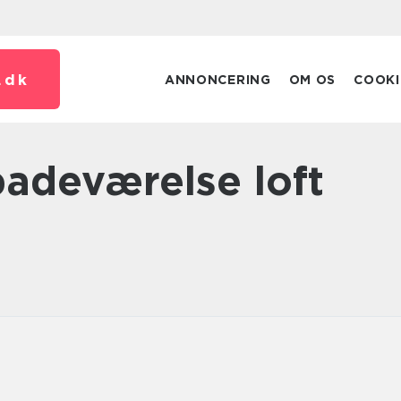
.
dk
ANNONCERING
OM OS
COOKI