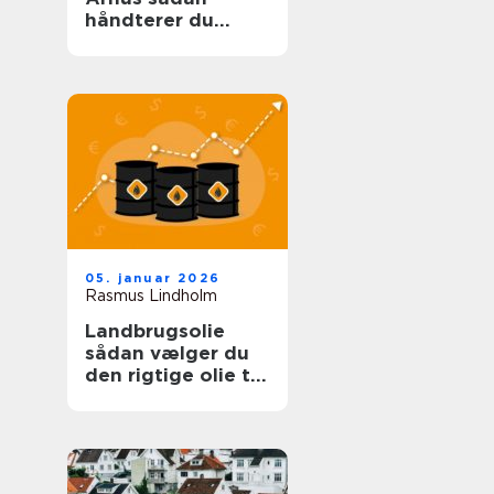
håndterer du
problemet sikkert
og effektivt
05. januar 2026
Rasmus Lindholm
Landbrugsolie
sådan vælger du
den rigtige olie til
dit landbrug