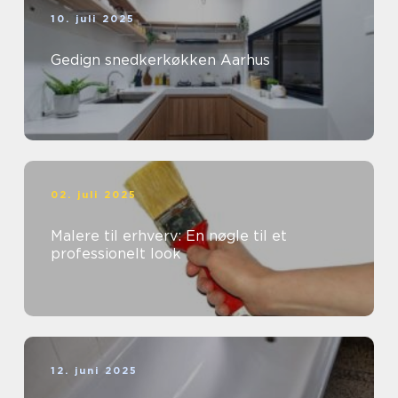
10. juli 2025
Gedign snedkerkøkken Aarhus
02. juli 2025
Malere til erhverv: En nøgle til et
professionelt look
12. juni 2025