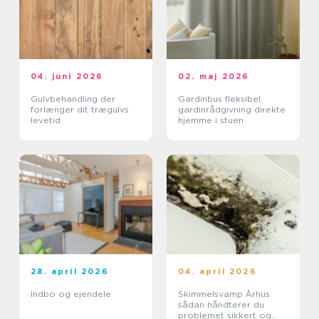
04. juni 2026
02. maj 2026
Gulvbehandling der
Gardinbus fleksibel
forlænger dit trægulvs
gardinrådgivning direkte
levetid
hjemme i stuen
28. april 2026
04. april 2026
Indbo og ejendele
Skimmelsvamp Århus
sådan håndterer du
problemet sikkert og