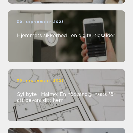
30. september 2025
Hjemmets sikkerhed i en digital tidsalder
30. september 2025
Syllbyte i Malmö: En nödvändig insats för
att bevara ditt hem