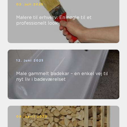
02. juli 2025
Malere til erhverv: En nøgle til et
professionelt look
12. juni 2025
Male gammelt badekar – en enkel vej til
nyt liv i badeværelset
09. april 2025