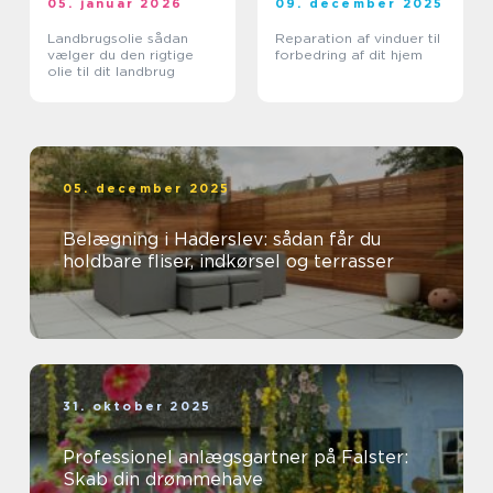
05. januar 2026
09. december 2025
Landbrugsolie sådan
Reparation af vinduer til
vælger du den rigtige
forbedring af dit hjem
olie til dit landbrug
05. december 2025
Belægning i Haderslev: sådan får du
holdbare fliser, indkørsel og terrasser
31. oktober 2025
Professionel anlægsgartner på Falster:
Skab din drømmehave