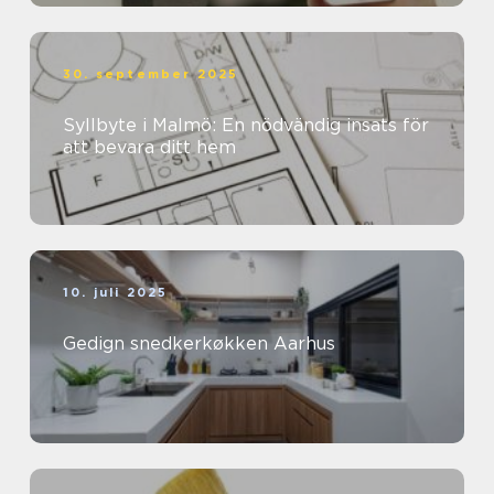
30. september 2025
Syllbyte i Malmö: En nödvändig insats för
att bevara ditt hem
10. juli 2025
Gedign snedkerkøkken Aarhus