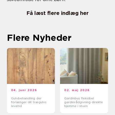
Få læst flere indlæg her
Flere Nyheder
04. juni 2026
02. maj 2026
Gulvbehandling der
Gardinbus fleksibel
forlænger dit trægulvs
gardinrådgivning direkte
levetid
hjemme i stuen