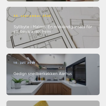
30. september 2025
Syllbyte i Malmö: En nödvändig insats för
att bevara ditt hem
10. juli 2025
Gedign snedkerkøkken Aarhus