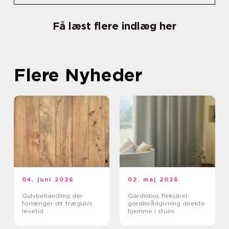
Få læst flere indlæg her
Flere Nyheder
04. juni 2026
02. maj 2026
Gulvbehandling der
Gardinbus fleksibel
forlænger dit trægulvs
gardinrådgivning direkte
levetid
hjemme i stuen