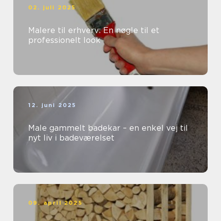
02. juli 2025
Malere til erhverv: En nøgle til et
professionelt look
12. juni 2025
Male gammelt badekar – en enkel vej til
nyt liv i badeværelset
09. april 2025