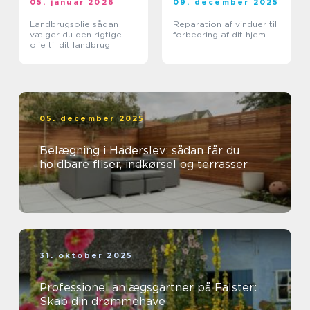
05. januar 2026
09. december 2025
Landbrugsolie sådan
Reparation af vinduer til
vælger du den rigtige
forbedring af dit hjem
olie til dit landbrug
05. december 2025
Belægning i Haderslev: sådan får du
holdbare fliser, indkørsel og terrasser
31. oktober 2025
Professionel anlægsgartner på Falster:
Skab din drømmehave