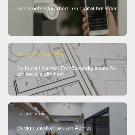
Hjemmets sikkerhed i en digital tidsalder
30. september 2025
Syllbyte i Malmö: En nödvändig insats för
att bevara ditt hem
10. juli 2025
Gedign snedkerkøkken Aarhus