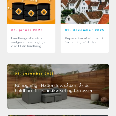
05. januar 2026
09. december 2025
Landbrugsolie sådan
Reparation af vinduer til
vælger du den rigtige
forbedring af dit hjem
olie til dit landbrug
05. december 2025
Belægning i Haderslev: sådan får du
holdbare fliser, indkørsel og terrasser