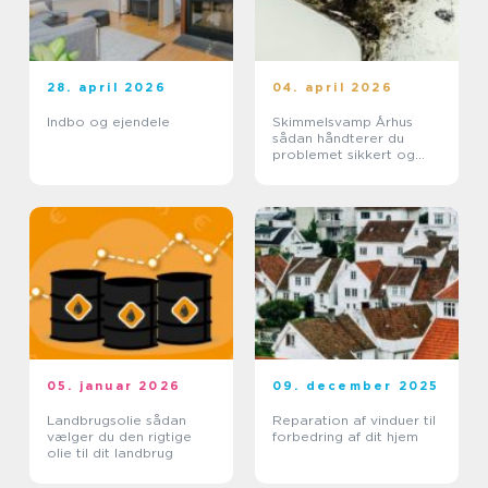
28. april 2026
04. april 2026
Indbo og ejendele
Skimmelsvamp Århus
sådan håndterer du
problemet sikkert og
effektivt
05. januar 2026
09. december 2025
Landbrugsolie sådan
Reparation af vinduer til
vælger du den rigtige
forbedring af dit hjem
olie til dit landbrug