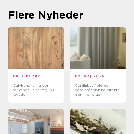
Flere Nyheder
04. juni 2026
02. maj 2026
Gulvbehandling der
Gardinbus fleksibel
forlænger dit trægulvs
gardinrådgivning direkte
levetid
hjemme i stuen