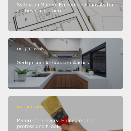
Syllbyte i Malmö: En nödvändig insats för
att bevara ditt hem
10. juli 2025
Gedign snedkerkøkken Aarhus
02. juli 2025
Malere til erhverv: En nøgle til et
professionelt look