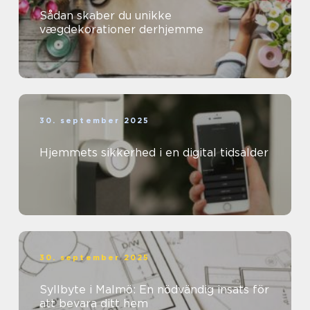
Sådan skaber du unikke
vægdekorationer derhjemme
30. september 2025
Hjemmets sikkerhed i en digital tidsalder
30. september 2025
Syllbyte i Malmö: En nödvändig insats för
att bevara ditt hem