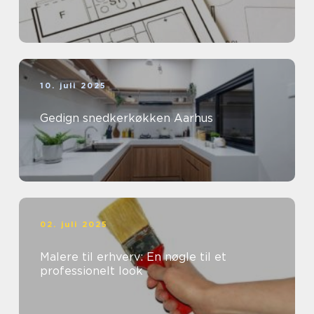
10. juli 2025
Gedign snedkerkøkken Aarhus
02. juli 2025
Malere til erhverv: En nøgle til et
professionelt look