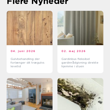
Flere Nyheder
04. juni 2026
02. maj 2026
Gulvbehandling der
Gardinbus fleksibel
forlænger dit trægulvs
gardinrådgivning direkte
levetid
hjemme i stuen