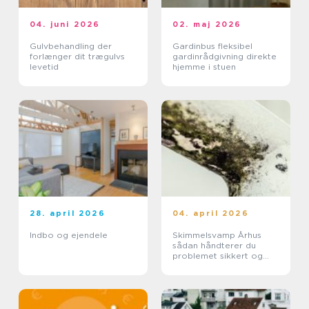
04. juni 2026
02. maj 2026
Gulvbehandling der
Gardinbus fleksibel
forlænger dit trægulvs
gardinrådgivning direkte
levetid
hjemme i stuen
28. april 2026
04. april 2026
Indbo og ejendele
Skimmelsvamp Århus
sådan håndterer du
problemet sikkert og
effektivt