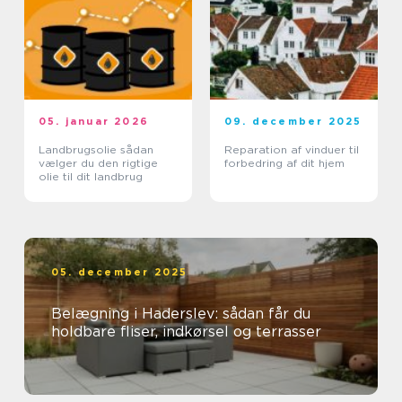
05. januar 2026
09. december 2025
Landbrugsolie sådan
Reparation af vinduer til
vælger du den rigtige
forbedring af dit hjem
olie til dit landbrug
05. december 2025
Belægning i Haderslev: sådan får du
holdbare fliser, indkørsel og terrasser