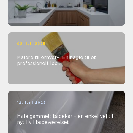
02. juli 2025
Malere til erhverv: En nøgle til et
professionelt look
12. juni 2025
Male gammelt badekar – en enkel vej til
nyt liv i badeværelset