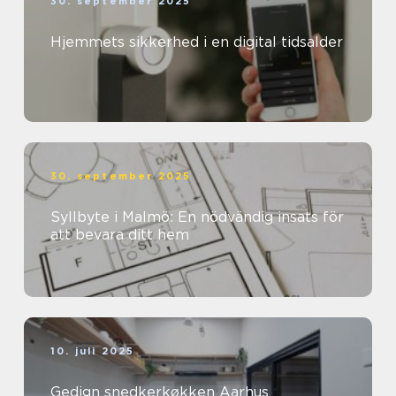
30. september 2025
Hjemmets sikkerhed i en digital tidsalder
30. september 2025
Syllbyte i Malmö: En nödvändig insats för
att bevara ditt hem
10. juli 2025
Gedign snedkerkøkken Aarhus