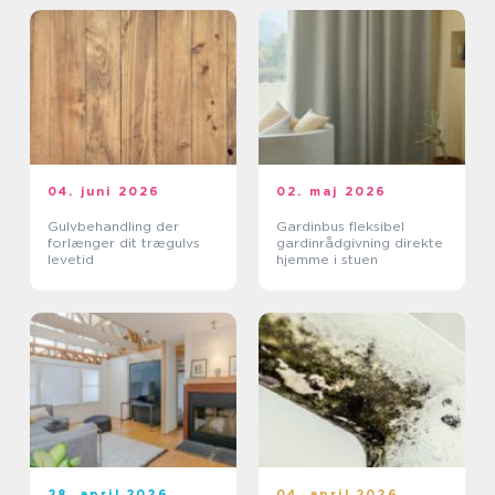
04. juni 2026
02. maj 2026
Gulvbehandling der
Gardinbus fleksibel
forlænger dit trægulvs
gardinrådgivning direkte
levetid
hjemme i stuen
28. april 2026
04. april 2026