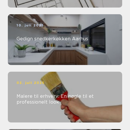
10. juli 2025
Gedign snedkerkøkken Aarhus
02. juli 2025
Malere til erhverv: En nøgle til et
professionelt look