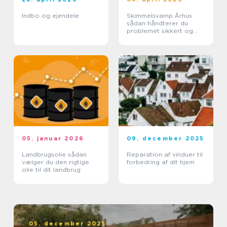
Indbo og ejendele
Skimmelsvamp Århus
sådan håndterer du
problemet sikkert og
effektivt
05. januar 2026
09. december 2025
Landbrugsolie sådan
Reparation af vinduer til
vælger du den rigtige
forbedring af dit hjem
olie til dit landbrug
05. december 2025