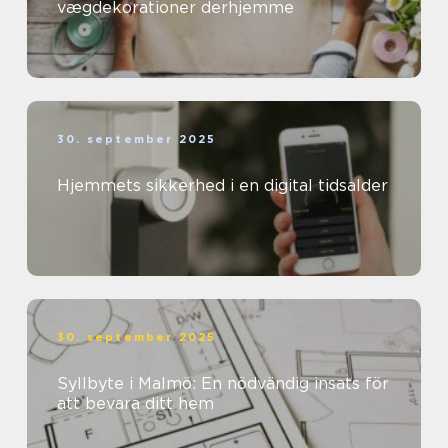
vægdekorationer derhjemme
30. september 2025
Hjemmets sikkerhed i en digital tidsalder
30. september 2025
Syllbyte i Malmö: En nödvändig insats för
att bevara ditt hem