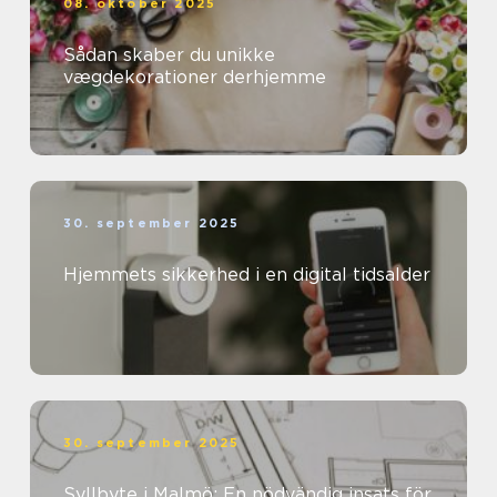
08. oktober 2025
Sådan skaber du unikke
vægdekorationer derhjemme
30. september 2025
Hjemmets sikkerhed i en digital tidsalder
30. september 2025
Syllbyte i Malmö: En nödvändig insats för