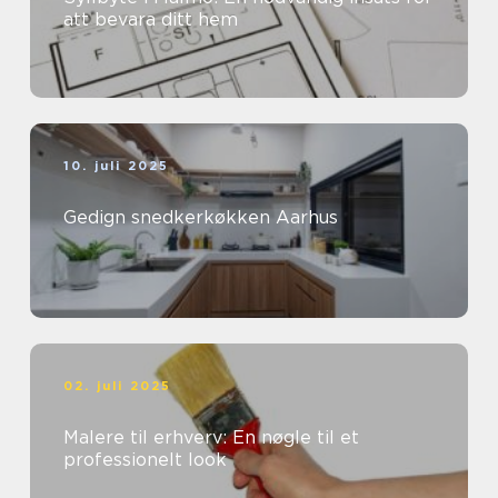
att bevara ditt hem
10. juli 2025
Gedign snedkerkøkken Aarhus
02. juli 2025
Malere til erhverv: En nøgle til et
professionelt look