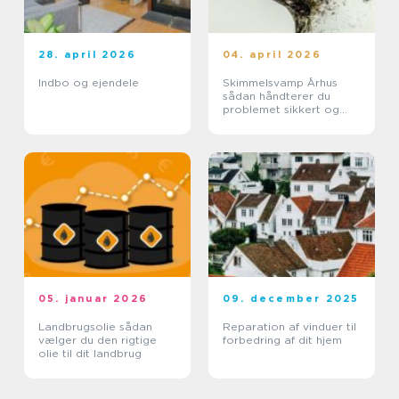
28. april 2026
04. april 2026
Indbo og ejendele
Skimmelsvamp Århus
sådan håndterer du
problemet sikkert og
effektivt
05. januar 2026
09. december 2025
Landbrugsolie sådan
Reparation af vinduer til
vælger du den rigtige
forbedring af dit hjem
olie til dit landbrug