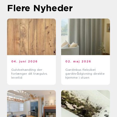
Flere Nyheder
04. juni 2026
02. maj 2026
Gulvbehandling der
Gardinbus fleksibel
forlænger dit trægulvs
gardinrådgivning direkte
levetid
hjemme i stuen