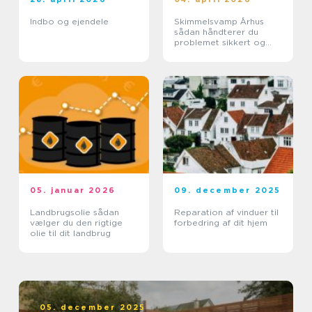
Indbo og ejendele
Skimmelsvamp Århus
sådan håndterer du
problemet sikkert og
effektivt
05. januar 2026
09. december 2025
Landbrugsolie sådan
Reparation af vinduer til
vælger du den rigtige
forbedring af dit hjem
olie til dit landbrug
05. december 2025