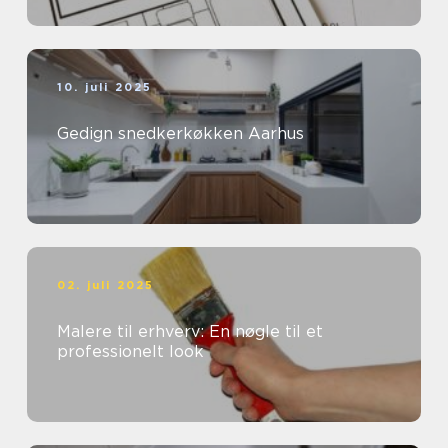
10. juli 2025
Gedign snedkerkøkken Aarhus
02. juli 2025
Malere til erhverv: En nøgle til et
professionelt look