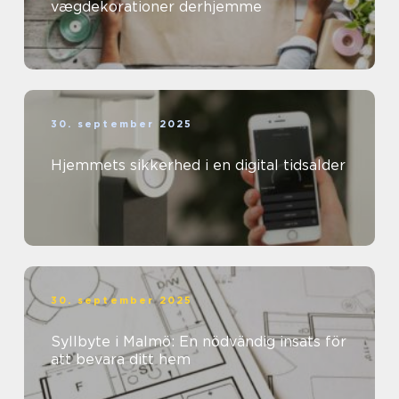
vægdekorationer derhjemme
30. september 2025
Hjemmets sikkerhed i en digital tidsalder
30. september 2025
Syllbyte i Malmö: En nödvändig insats för
att bevara ditt hem