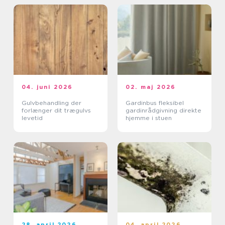
04. juni 2026
02. maj 2026
Gulvbehandling der
Gardinbus fleksibel
forlænger dit trægulvs
gardinrådgivning direkte
levetid
hjemme i stuen
28. april 2026
04. april 2026