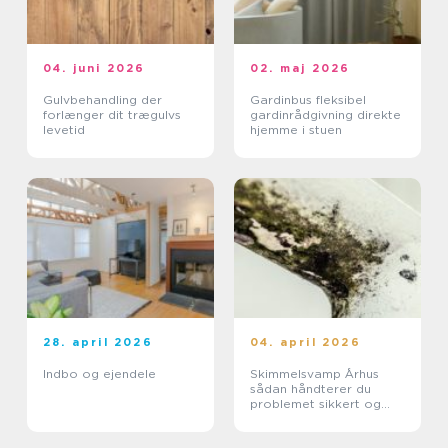
04. juni 2026
02. maj 2026
Gulvbehandling der
Gardinbus fleksibel
forlænger dit trægulvs
gardinrådgivning direkte
levetid
hjemme i stuen
28. april 2026
04. april 2026
Indbo og ejendele
Skimmelsvamp Århus
sådan håndterer du
problemet sikkert og
effektivt