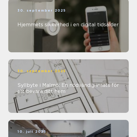
30. september 2025
Hjemmets sikkerhed i en digital tidsalder
30. september 2025
Syllbyte i Malmö: En nödvändig insats för
att bevara ditt hem
10. juli 2025