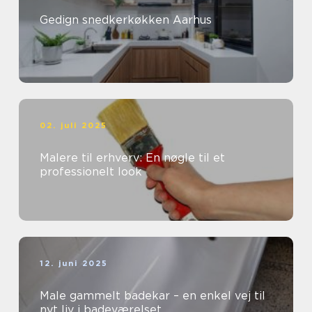
Gedign snedkerkøkken Aarhus
02. juli 2025
Malere til erhverv: En nøgle til et
professionelt look
12. juni 2025
Male gammelt badekar – en enkel vej til
nyt liv i badeværelset