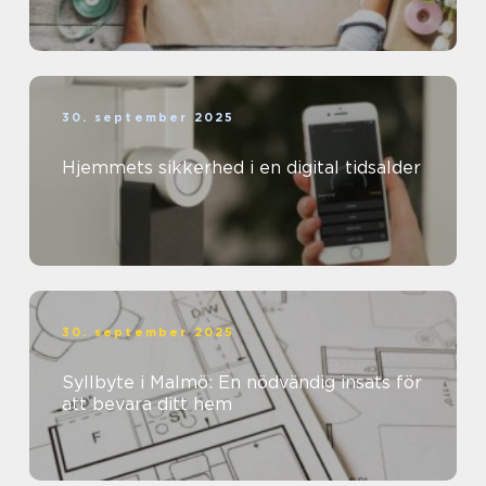
30. september 2025
Hjemmets sikkerhed i en digital tidsalder
30. september 2025
Syllbyte i Malmö: En nödvändig insats för
att bevara ditt hem