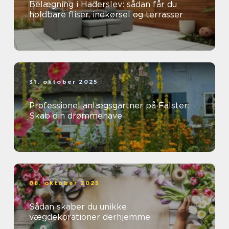
Belægning i Haderslev: sådan får du
holdbare fliser, indkørsel og terrasser
31. oktober 2025
Professionel anlægsgartner på Falster:
Skab din drømmehave
08. oktober 2025
Sådan skaber du unikke
vægdekorationer derhjemme