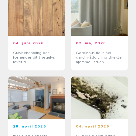
04. juni 2026
02. maj 2026
Gulvbehandling der
Gardinbus fleksibel
forlænger dit trægulvs
gardinrådgivning direkte
levetid
hjemme i stuen
28. april 2026
04. april 2026
Indbo og ejendele
Skimmelsvamp Århus