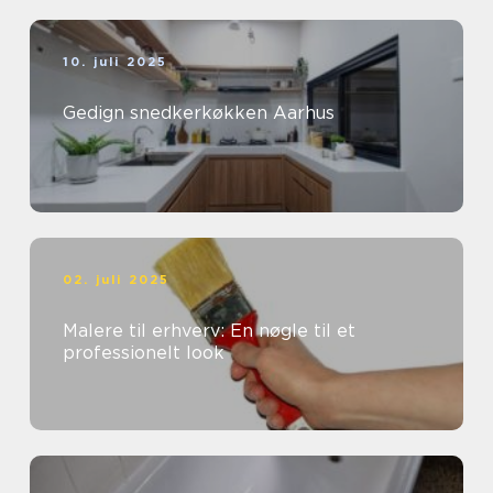
10. juli 2025
Gedign snedkerkøkken Aarhus
02. juli 2025
Malere til erhverv: En nøgle til et
professionelt look