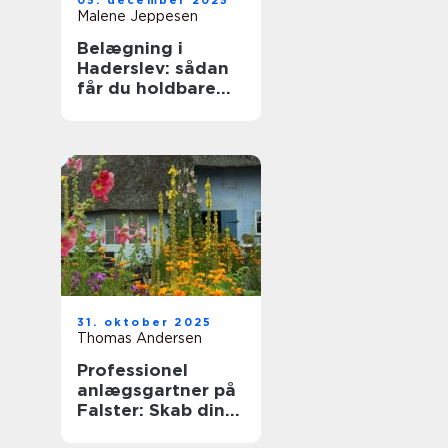
05. december 2025
Malene Jeppesen
Belægning i
Haderslev: sådan
får du holdbare
fliser, indkørsel og
terrasser
31. oktober 2025
Thomas Andersen
Professionel
anlægsgartner på
Falster: Skab din
drømmehave