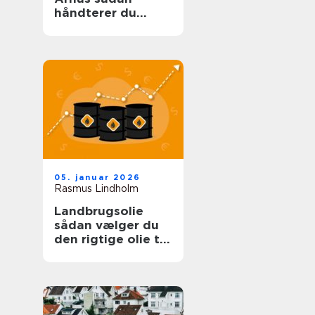
håndterer du
problemet sikkert
og effektivt
05. januar 2026
Rasmus Lindholm
Landbrugsolie
sådan vælger du
den rigtige olie til
dit landbrug