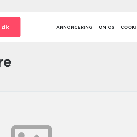
.
dk
ANNONCERING
OM OS
COOKI
re