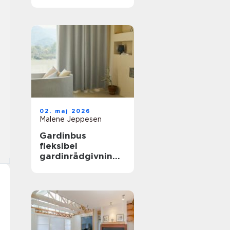
02. maj 2026
Malene Jeppesen
Gardinbus
fleksibel
gardinrådgivning
direkte hjemme i
stuen