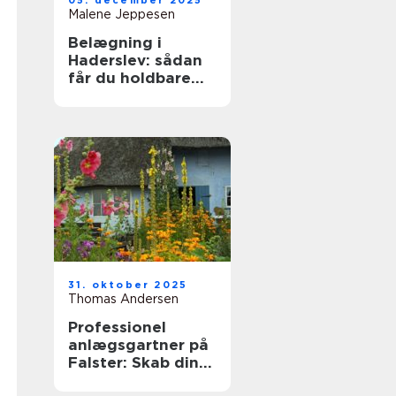
05. december 2025
Malene Jeppesen
Belægning i
Haderslev: sådan
får du holdbare
fliser, indkørsel og
terrasser
31. oktober 2025
Thomas Andersen
Professionel
anlægsgartner på
Falster: Skab din
drømmehave