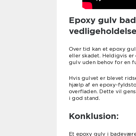
Epoxy gulv bad
vedligeholdels
Over tid kan et epoxy gul
eller skadet. Heldigvis er
gulv uden behov for en f
Hvis gulvet er blevet rid
hjælp af en epoxy-fyldstof
overfladen. Dette vil ge
i god stand.
Konklusion:
Et epoxy gulv i badevære