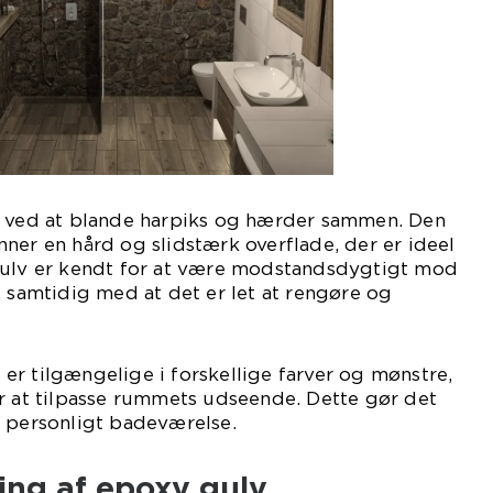
t ved at blande harpiks og hærder sammen. Den
ner en hård og slidstærk overflade, der er ideel
gulv er kendt for at være modstandsdygtigt mod
, samtidig med at det er let at rengøre og
r tilgængelige i forskellige farver og mønstre,
r at tilpasse rummets udseende. Dette gør det
g personligt badeværelse.
ling af epoxy gulv