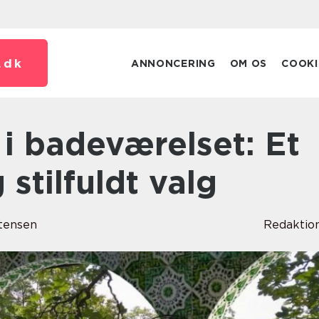
.
dk
ANNONCERING
OM OS
COOKI
 stilfuldt valg
tensen
Redaktio