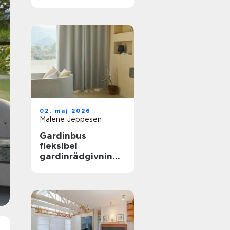
02. maj 2026
Malene Jeppesen
Gardinbus
fleksibel
gardinrådgivning
direkte hjemme i
stuen