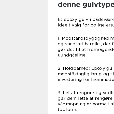
denne gulvtyp
Et epoxy gulv i badeværel
ideelt valg for boligejere
1. Modstandsdygtighed mo
og vandtæt harpiks, der 
gør det til et fremragend
uundgåelige.
2. Holdbarhed: Epoxy gul
modstå daglig brug og sli
investering for hjemmede
3. Let at rengøre og vedl
gør dem lette at rengøre
vådmopning er normalt alt
topform.