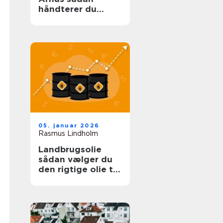
håndterer du
problemet sikkert
og effektivt
05. januar 2026
Rasmus Lindholm
Landbrugsolie
sådan vælger du
den rigtige olie til
dit landbrug