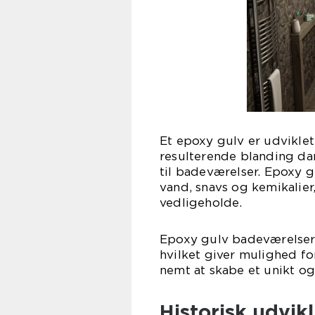
Et epoxy gulv er udvikle
resulterende blanding dan
til badeværelser. Epoxy 
vand, snavs og kemikalier
vedligeholde.
Epoxy gulv badeværelser e
hvilket giver mulighed fo
nemt at skabe et unikt o
Historisk udvik