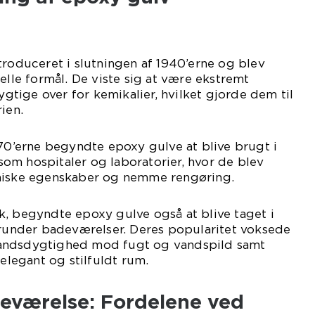
troduceret i slutningen af 1940’erne og blev
elle formål. De viste sig at være ekstremt
tige over for kemikalier, hvilket gjorde dem til
ien.
970’erne begyndte epoxy gulve at blive brugt i
om hospitaler og laboratorier, hvor de blev
jniske egenskaber og nemme rengøring.
k, begyndte epoxy gulve også at blive taget i
erunder badeværelser. Deres popularitet voksede
andsdygtighed mod fugt og vandspild samt
 elegant og stilfuldt rum.
eværelse: Fordelene ved