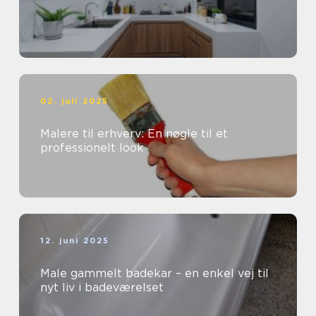
02. juli 2025
Malere til erhverv: En nøgle til et
professionelt look
12. juni 2025
Male gammelt badekar – en enkel vej til
nyt liv i badeværelset