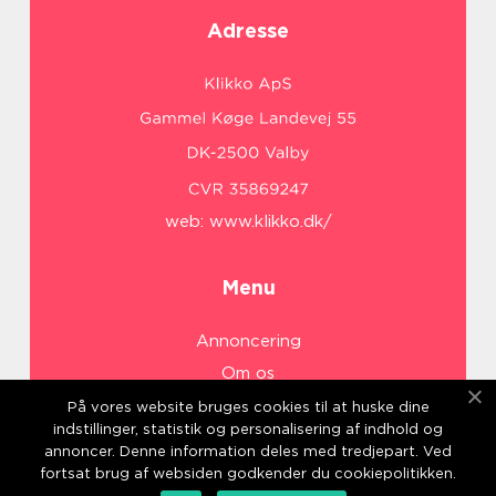
Adresse
web:
www.klikko.dk/
Menu
Annoncering
Om os
Cookies
På vores website bruges cookies til at huske dine
indstillinger, statistik og personalisering af indhold og
Kontakt os
annoncer. Denne information deles med tredjepart. Ved
Sitemap
fortsat brug af websiden godkender du cookiepolitikken.