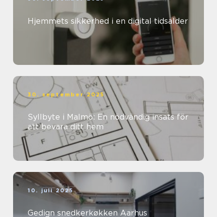
Hjemmets sikkerhed i en digital tidsalder
30. september 2025
Syllbyte i Malmö: En nödvändig insats för
att bevara ditt hem
10. juli 2025
Gedign snedkerkøkken Aarhus