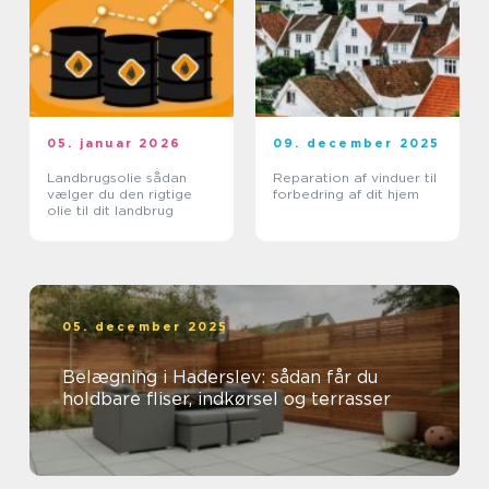
05. januar 2026
09. december 2025
Landbrugsolie sådan
Reparation af vinduer til
vælger du den rigtige
forbedring af dit hjem
olie til dit landbrug
05. december 2025
Belægning i Haderslev: sådan får du
holdbare fliser, indkørsel og terrasser