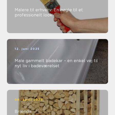
Malere til erhverv: En nøgle til et
professionelt look
12. juni 2025
Male gammelt badekar – en enkel vej til
nyt liv i badeværelset
09. april 2025
Brænde