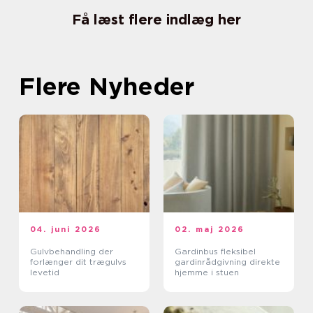
Få læst flere indlæg her
Flere Nyheder
04. juni 2026
02. maj 2026
Gulvbehandling der
Gardinbus fleksibel
forlænger dit trægulvs
gardinrådgivning direkte
levetid
hjemme i stuen