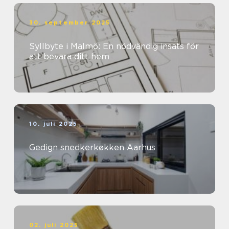
30. september 2025
Syllbyte i Malmö: En nödvändig insats för
att bevara ditt hem
10. juli 2025
Gedign snedkerkøkken Aarhus
02. juli 2025