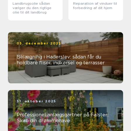
Landbrugsolie sådan
Reparation af vinduer til
vælger du den rigtige
forbedring af dit hjem
olie til dit landbrug
05. december 2025
Belægning i Haderslev: sådan får du
holdbare fliser, indkørsel og terrasser
31. oktober 2025
Professionel anlægsgartner på Falster:
Skab din drømmehave