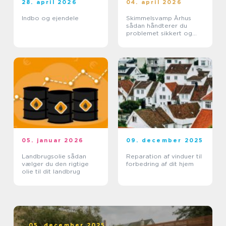
28. april 2026
04. april 2026
Indbo og ejendele
Skimmelsvamp Århus
sådan håndterer du
problemet sikkert og
effektivt
05. januar 2026
09. december 2025
Landbrugsolie sådan
Reparation af vinduer til
vælger du den rigtige
forbedring af dit hjem
olie til dit landbrug
05. december 2025