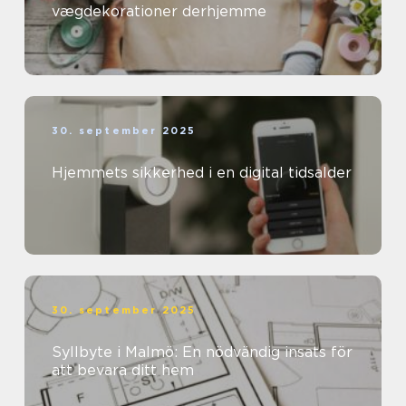
vægdekorationer derhjemme
30. september 2025
Hjemmets sikkerhed i en digital tidsalder
30. september 2025
Syllbyte i Malmö: En nödvändig insats för
att bevara ditt hem