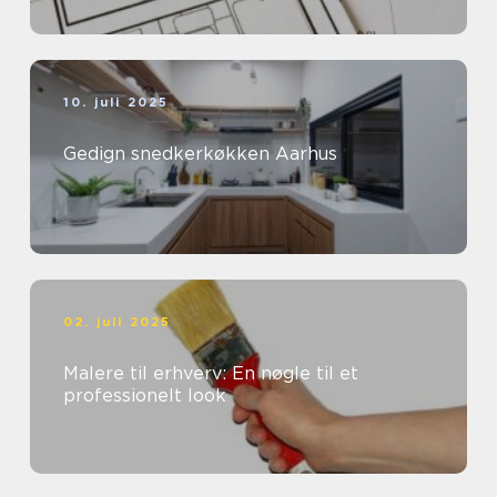
10. juli 2025
Gedign snedkerkøkken Aarhus
02. juli 2025
Malere til erhverv: En nøgle til et
professionelt look