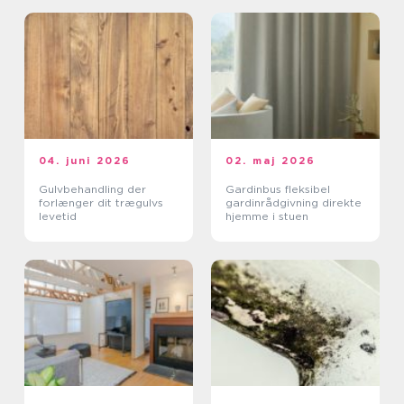
04. juni 2026
02. maj 2026
Gulvbehandling der
Gardinbus fleksibel
forlænger dit trægulvs
gardinrådgivning direkte
levetid
hjemme i stuen