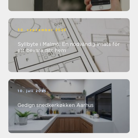
30. september 2025
Syllbyte i Malmö: En nödvändig insats för
att bevara ditt hem
10. juli 2025
Gedign snedkerkøkken Aarhus