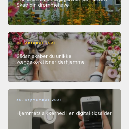
Skab din drømmehave
08. oktober 2025
Sådan skaber du unikke
vægdekorationer derhjemme
30. september 2025
Hjemmets sikkerhed i en digital tidsalder