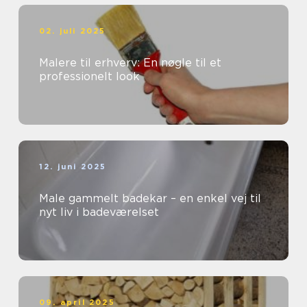
02. juli 2025
Malere til erhverv: En nøgle til et
professionelt look
12. juni 2025
Male gammelt badekar – en enkel vej til
nyt liv i badeværelset
09. april 2025