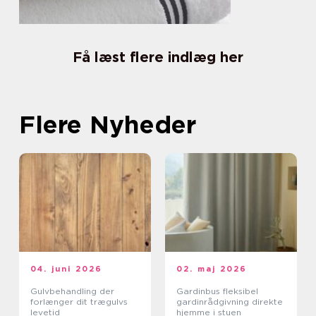
Få læst flere indlæg her
Flere Nyheder
04. juni 2026
02. maj 2026
Gulvbehandling der
Gardinbus fleksibel
forlænger dit trægulvs
gardinrådgivning direkte
levetid
hjemme i stuen