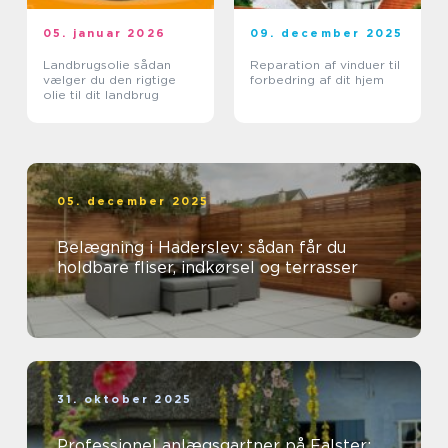
05. januar 2026
09. december 2025
Landbrugsolie sådan
Reparation af vinduer til
vælger du den rigtige
forbedring af dit hjem
olie til dit landbrug
05. december 2025
Belægning i Haderslev: sådan får du
holdbare fliser, indkørsel og terrasser
31. oktober 2025
Professionel anlægsgartner på Falster: