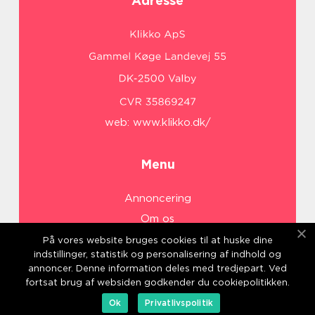
Adresse
web:
www.klikko.dk/
Menu
Annoncering
Om os
Cookies
På vores website bruges cookies til at huske dine
indstillinger, statistik og personalisering af indhold og
Kontakt os
annoncer. Denne information deles med tredjepart. Ved
Sitemap
fortsat brug af websiden godkender du cookiepolitikken.
Ok
Privatlivspolitik