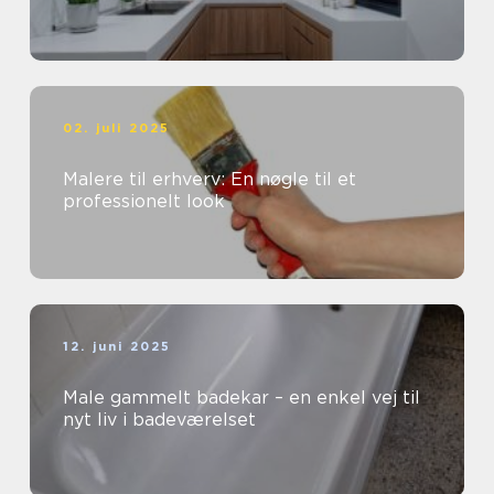
02. juli 2025
Malere til erhverv: En nøgle til et
professionelt look
12. juni 2025
Male gammelt badekar – en enkel vej til
nyt liv i badeværelset