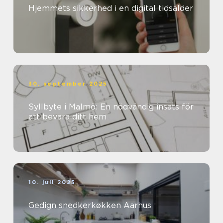
Hjemmets sikkerhed i en digital tidsalder
30. september 2025
Syllbyte i Malmö: En nödvändig insats för
att bevara ditt hem
10. juli 2025
Gedign snedkerkøkken Aarhus