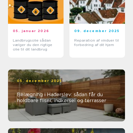
05. januar 2026
09. december 2025
Landbrugsolie sådan
Reparation af vinduer til
vælger du den rigtige
forbedring af dit hjem
olie til dit landbrug
05. december 2025
Belægning i Haderslev: sådan får du
holdbare fliser, indkørsel og terrasser