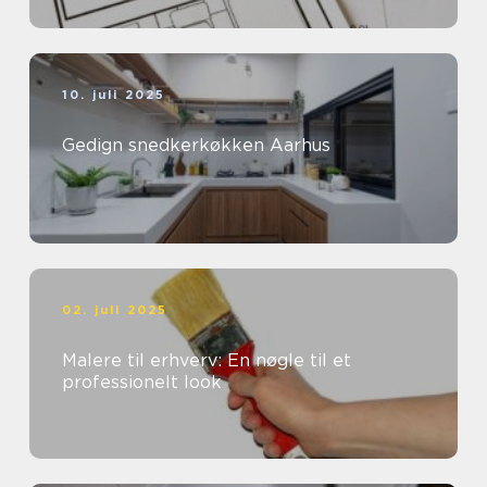
10. juli 2025
Gedign snedkerkøkken Aarhus
02. juli 2025
Malere til erhverv: En nøgle til et
professionelt look