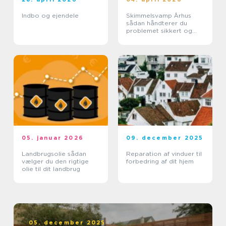
Indbo og ejendele
Skimmelsvamp Århus
sådan håndterer du
problemet sikkert og
effektivt
05. januar 2026
09. december 2025
Landbrugsolie sådan
Reparation af vinduer til
vælger du den rigtige
forbedring af dit hjem
olie til dit landbrug
05. december 2025