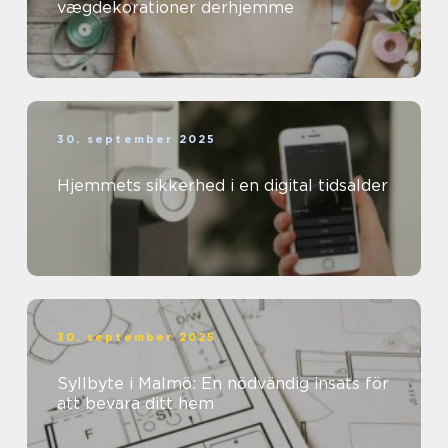
vægdekorationer derhjemme
30. september 2025
Hjemmets sikkerhed i en digital tidsalder
30. september 2025
Syllbyte i Malmö: En nödvändig insats för
att bevara ditt hem