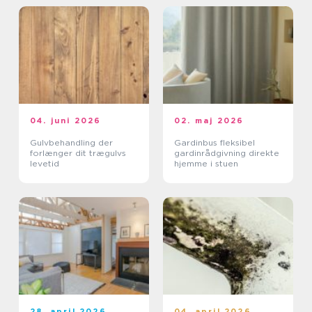
04. juni 2026
02. maj 2026
Gulvbehandling der
Gardinbus fleksibel
forlænger dit trægulvs
gardinrådgivning direkte
levetid
hjemme i stuen
28. april 2026
04. april 2026