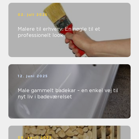
02. juli 2025
Malere til erhverv: En nøgle til et
professionelt look
12. juni 2025
Male gammelt badekar – en enkel vej til
nyt liv i badeværelset
09. april 2025