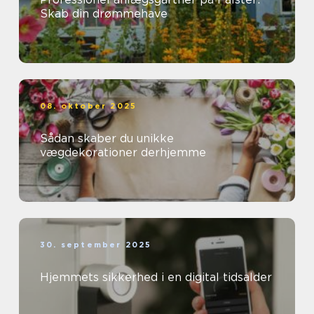
Skab din drømmehave
08. oktober 2025
Sådan skaber du unikke
vægdekorationer derhjemme
30. september 2025
Hjemmets sikkerhed i en digital tidsalder