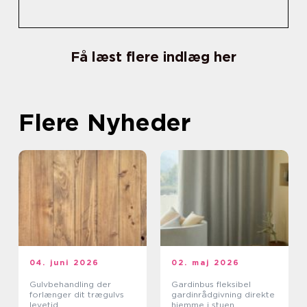
Få læst flere indlæg her
Flere Nyheder
04. juni 2026
02. maj 2026
Gulvbehandling der
Gardinbus fleksibel
forlænger dit trægulvs
gardinrådgivning direkte
levetid
hjemme i stuen