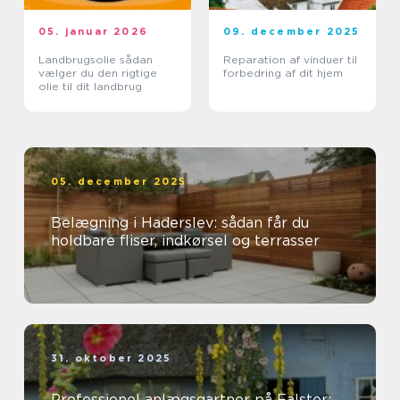
05. januar 2026
09. december 2025
Landbrugsolie sådan
Reparation af vinduer til
vælger du den rigtige
forbedring af dit hjem
olie til dit landbrug
05. december 2025
Belægning i Haderslev: sådan får du
holdbare fliser, indkørsel og terrasser
31. oktober 2025
Professionel anlægsgartner på Falster: