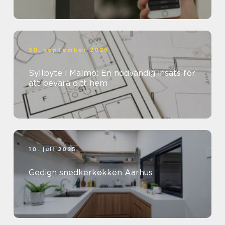
30. september 2025
Syllbyte i Malmö: En nödvändig insats för
att bevara ditt hem
10. juli 2025
Gedign snedkerkøkken Aarhus