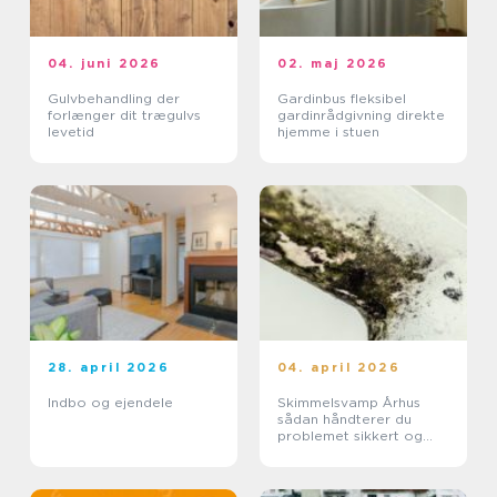
04. juni 2026
02. maj 2026
Gulvbehandling der
Gardinbus fleksibel
forlænger dit trægulvs
gardinrådgivning direkte
levetid
hjemme i stuen
28. april 2026
04. april 2026
Indbo og ejendele
Skimmelsvamp Århus
sådan håndterer du
problemet sikkert og
effektivt