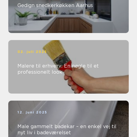
Gedign snedkerkøkken Aarhus
02. juli 2025
Malere til erhverv: En nøgle til et
professionelt look
12. juni 2025
Male gammelt badekar – en enkel vej til
nyt liv i badeværelset