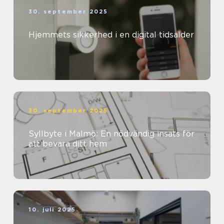
30. september 2025
Hjemmets sikkerhed i en digital tidsalder
30. september 2025
Syllbyte i Malmö: En nödvändig insats för
att bevara ditt hem
10. juli 2025