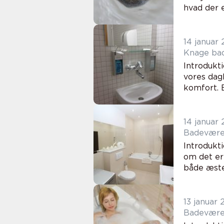
hvad der er
14 januar
Knage bad
Introdukt
vores dagl
komfort. 
14 januar
Badeværels
Introdukt
om det er
både æstet
13 januar
Badeværel