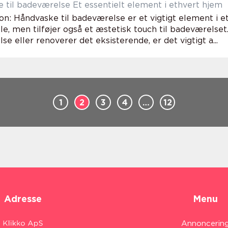
Håndvaske til badeværelse Et essentielt element i ethvert hjem
on: Håndvaske til badeværelse er et vigtigt element i e
le, men tilføjer også et æstetisk touch til badeværelse
e eller renoverer det eksisterende, er det vigtigt a...
1
2
3
4
…
12
Adresse
Menu
Annoncerin