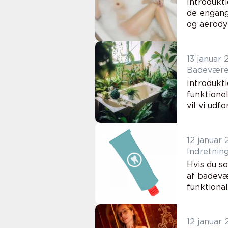
Introdukt
de engang 
og aerodyn
13 januar
Badeværels
Introdukti
funktionel
vil vi udf
12 januar
Indretnin
Hvis du so
af badevæ
funktional
12 januar