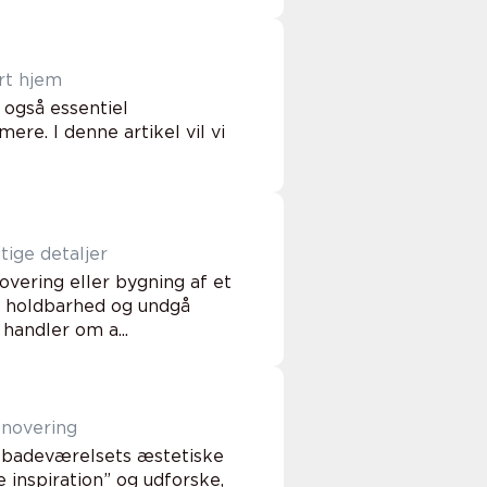
ert hjem
 også essentiel
re. I denne artikel vil vi
tige detaljer
vering eller bygning af et
ig holdbarhed og undgå
handler om a...
enovering
f badeværelsets æstetiske
e inspiration” og udforske,