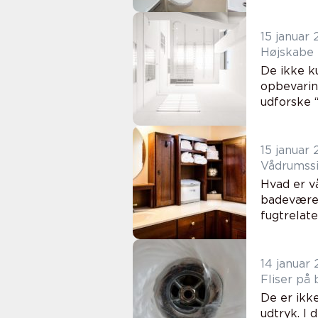
15 januar
Højskabe t
De ikke ku
opbevaring
udforske 
15 januar
Vådrumssi
Hvad er v
badeværel
fugtrelat
14 januar
Fliser på
De er ikk
udtryk. I 