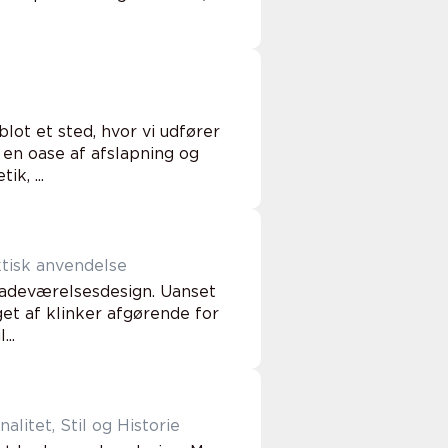
ot et sted, hvor vi udfører
 en oase af afslapning og
k, ...
ktisk anvendelse
 badeværelsesdesign. Uanset
et af klinker afgørende for
..
itet, Stil og Historie