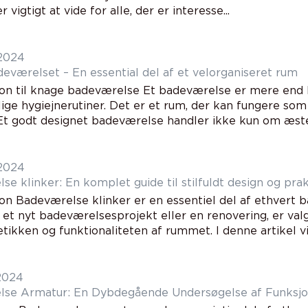
 vigtigt at vide for alle, der er interesse...
 2024
eværelset – En essential del af et velorganiseret rum
ion til knage badeværelse Et badeværelse er mere end bl
ige hygiejnerutiner. Det er et rum, der kan fungere som
Et godt designet badeværelse handler ikke kun om æsteti
 2024
e klinker: En komplet guide til stilfuldt design og pra
ion Badeværelse klinker er en essentiel del af ethvert
 et nyt badeværelsesprojekt eller en renovering, er valg
ikken og funktionaliteten af rummet. I denne artikel vil.
 2024
se Armatur: En Dybdegående Undersøgelse af Funksjonal