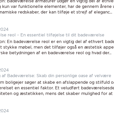
ion: Badeværelse armaturer udgør en vigtig del af ethv
kun var funktionelle elementer, har de gennem årene udv
amiske redskaber, der kan tilføje et strejf af eleganc...
 2024
e reol – En essentiel tilføjelse til dit badeværelse
on: En badeværelse reol er en vigtig del af ethvert bad
t stykke møbel, men det tilføjer også en æstetisk appel
orske betydningen af en badeværelse reol og hvad der...
 2024
g af Badeværelse: Skab din personlige oase af velvære
m boligejer søger at skabe en afslappende og stilfuld o
relset en essentiel faktor. Et veludført badeværelsesd
iteten og æstetikken, mens det skaber mulighed for at ti
 2024