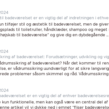
 2024
il badeværelset er en vigtig del af indretningen i ethv
n tilføjer stil og æstetik til badeværelset, men de giver
splads til toiletruller, håndklæder, shampoo og meget me
“højskab til badeværelse” og give dig en dybdegående ...
 2024
kring af badeværelset: Forudsætninger, udvikling og vig
ådrumssikring af badeværelset? Når det kommer til reno
se, er vådrumssikring uundværligt for at sikre langvar
erede problemer såsom skimmel og råd. Vådrumssikring 
 2024
 badeværelset er en vigtig del af enhver badeværelsesr
e kun funktionelle, men kan også være en central del a
denne artikel vil vi dykke ned i emnet “fliser badeværels