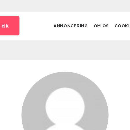
.
dk
ANNONCERING
OM OS
COOKI